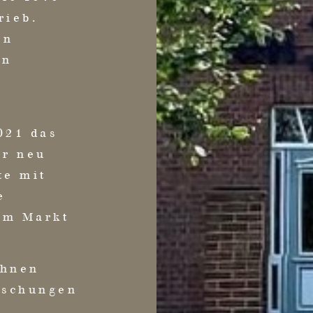
rieb.
en
en
021 das
er neu
te mit
e
im Markt
Ihnen
aschungen