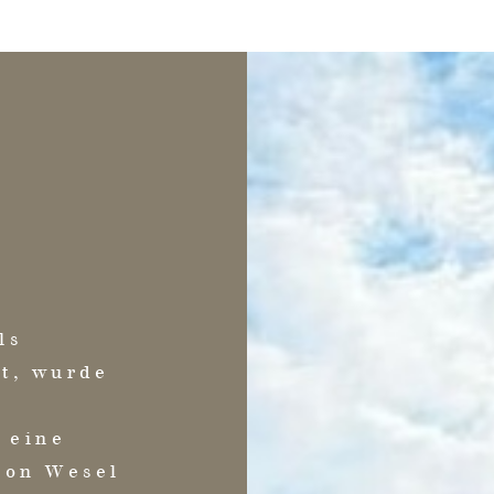
ls
ut, wurde
 eine
 von Wesel