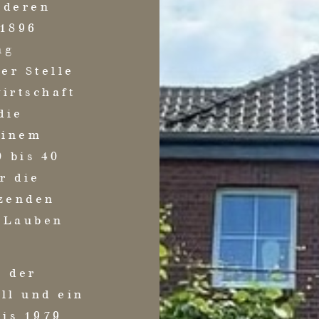
 deren
 1896
ng
er Stelle
irtschaft
die
einem
0 bis 40
r die
nzenden
 Lauben
e der
ll und ein
Bis 1979